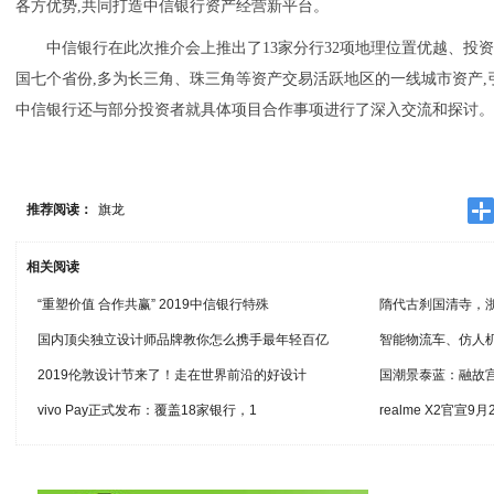
各方优势,共同打造中信银行资产经营新平台。
中信银行在此次推介会上推出了13家分行32项地理位置优越、投
国七个省份,多为长三角、珠三角等资产交易活跃地区的一线城市资产,
中信银行还与部分投资者就具体项目合作事项进行了深入交流和探讨
推荐阅读：
旗龙
相关阅读
“重塑价值 合作共赢” 2019中信银行特殊
隋代古刹国清寺，
国内顶尖独立设计师品牌教你怎么携手最年轻百亿
智能物流车、仿人
2019伦敦设计节来了！走在世界前沿的好设计
国潮景泰蓝：融故
vivo Pay正式发布：覆盖18家银行，1
realme X2官宣