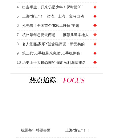
4
出走半生，归来仍是少年！保时捷911
5
上海“发证”了！滴滴、上汽、宝马自动
6
抢先看！全国首个“926工匠日”主题
7
杭州每年总要去两趟……推荐几道本地人
8
名人堂|酷家乐X兰舍硅藻泥：新品类的
9
第二代5G手机带来完整5G手机体验！
10
历史上十大最恐怖的海啸 智利海啸排名
杭州每年总要去两
上海“发证”了！