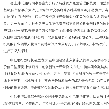
会上,中信银行向参会嘉宾介绍了特殊资产经营管理的思路、做法
基础,内外部客户为依托,金融资产交易所等多种渠道为媒介,将资产、
对接,通过直接投资、联合开发或委托经营等多种不同的合作方式,最大
益。另一方面,在为社会各界提供更优资产和更多投资机会与服务的同
户实际业务需求,并提供全方位的综合金融服务,努力践行服务实体经济
来自中国海外发展有限公司、北京金融资产交易所有限公司、上海联
机构的行业领军人物就当前特殊资产发展形势、行业现状、市场政策
进行了深入探讨。
中信银行副行长胡罡表示,在中国经济进入新常态的今天,各类市场
价值日益显现,中信银行主动创新资产经营模式,借助中信集团金融与
业服务能力,着力打造包括“资产、客户、渠道”等多维度的资产经营平台
线上与线下、区域与行业、整合与分解相结合的多种推介活动,为广大
便捷的投资渠道、更高效的金融服务,从而最大限度重塑资产价值,实现
中信银行法律保全部总经理魏安义表示,中信银行将努力探寻与社
绕“信息共享、协作配合、广泛推介,竞争共赢”的资产经营理念,加大对