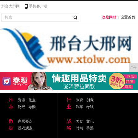
邢台大邢网
手机客户端
收藏网站
|
设置首页
广告
推
行
资讯
焦点
教育
创意
荐
业
财经
导购
汽车
考试
数
战
家居要点
美食
文化
据
略
游戏观点
时尚
手游