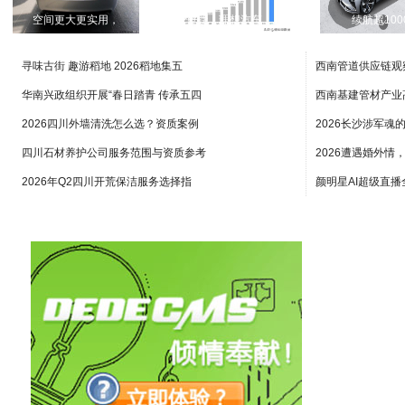
空间更大更实用，
重磅｜理想汽车：
续航超100
寻味古街 趣游稻地 2026稻地集五
西南管道供应链观
华南兴政组织开展“春日踏青 传承五四
西南基建管材产业
2026四川外墙清洗怎么选？资质案例
2026长沙涉军魂
四川石材养护公司服务范围与资质参考
2026遭遇婚外情
2026年Q2四川开荒保洁服务选择指
颜明星AI超级直