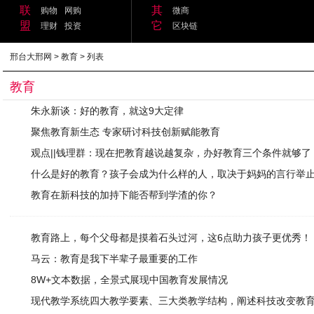
联
其
购物
网购
微商
盟
它
理财
投资
区块链
邢台大邢网
>
教育
> 列表
教育
朱永新谈：好的教育，就这9大定律
聚焦教育新生态 专家研讨科技创新赋能教育
观点||钱理群：现在把教育越说越复杂，办好教育三个条件就够了
什么是好的教育？孩子会成为什么样的人，取决于妈妈的言行举
教育在新科技的加持下能否帮到学渣的你？
教育路上，每个父母都是摸着石头过河，这6点助力孩子更优秀！
马云：教育是我下半辈子最重要的工作
8W+文本数据，全景式展现中国教育发展情况
现代教学系统四大教学要素、三大类教学结构，阐述科技改变教