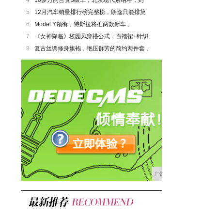
5
12月汽车销量排行榜完整榜，朗逸只能排第
6
Model Y领衔，特斯拉将推两款新车，
7
《女神降临》校园风穿搭公式，百褶裙+针织
8
复古丝绸修身旗袍，艳压群芳的简约两件套，
广告