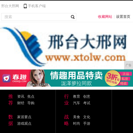
邢台大邢网
手机客户端
收藏网站
|
设置首页
广告
推
行
资讯
焦点
教育
创意
荐
业
财经
导购
汽车
考试
数
战
家居要点
美食
文化
据
略
游戏观点
时尚
手游