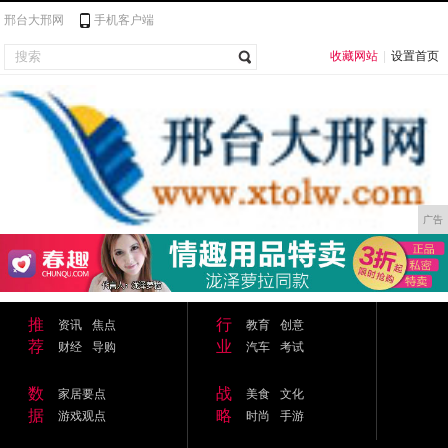
邢台大邢网
手机客户端
收藏网站
|
设置首页
广告
推
行
资讯
焦点
教育
创意
荐
业
财经
导购
汽车
考试
数
战
家居要点
美食
文化
据
略
游戏观点
时尚
手游