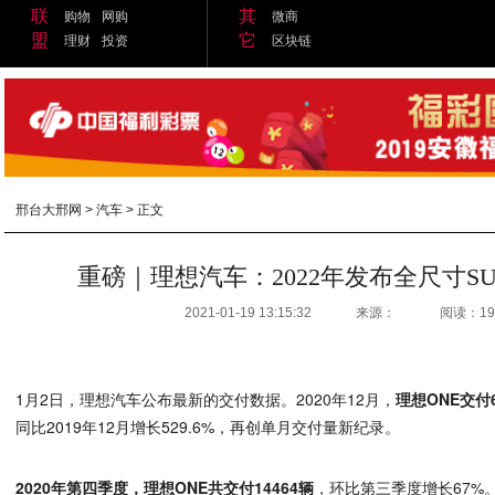
联
其
购物
网购
微商
盟
它
理财
投资
区块链
邢台大邢网
>
汽车
> 正文
重磅｜理想汽车：2022年发布全尺寸S
2021-01-19 13:15:32
来源：
阅读：19
1月2日，理想汽车公布最新的交付数据。2020年12月，
理想ONE交付
同比2019年12月增长529.6%，再创单月交付量新纪录。
2020年第四季度，理想ONE共交付14464辆
，环比第三季度增长67%