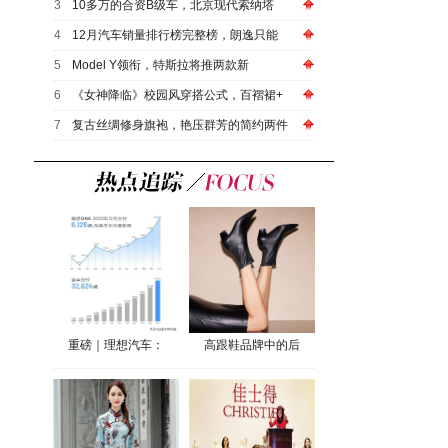
3
10多万的合资B级车，北京现代索纳塔
4
12月汽车销量排行榜完整榜，朗逸只能
5
Model Y领衔，特斯拉将推两款新
6
《女神降临》校园风穿搭公式，百褶裙+
7
复古丝绸修身旗袍，艳压群芳的简约两件
重磅｜理想汽车：
高跟鞋品牌中的后