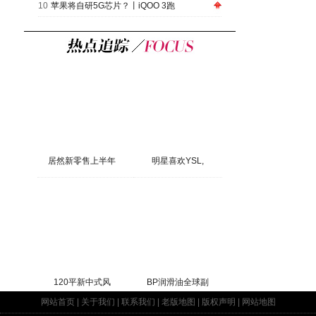
10
苹果将自研5G芯片？丨iQOO 3跑
居然新零售上半年
明星喜欢YSL,
120平新中式风
BP润滑油全球副
网站首页
|
关于我们
|
联系我们
|
老版地图
|
版权声明
|
网站地图