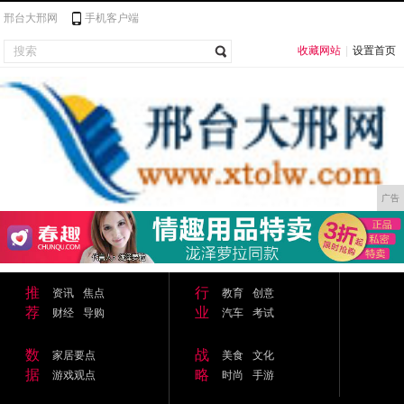
邢台大邢网
手机客户端
收藏网站
|
设置首页
广告
推
行
资讯
焦点
教育
创意
荐
业
财经
导购
汽车
考试
数
战
家居要点
美食
文化
据
略
游戏观点
时尚
手游