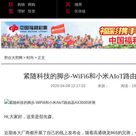
联
其
购物
网购
微商
盟
它
理财
投资
区块链
邢台大邢网
>
时尚
> 正文
紧随科技的脚步-WiFi6和小米AIoT路由
2020-04-09 12:17:02
来源：
阅读：19
Hi,大家好，这里是邵先森。
近期各大厂商都开展了自己的线上发布会，随着高通骁龙865的完善