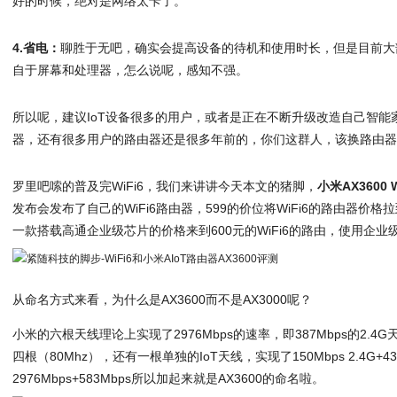
好的时候，绝对是网络太卡了。
4.省电：
聊胜于无吧，确实会提高设备的待机和使用时长，但是目前大
自于屏幕和处理器，怎么说呢，感知不强。
所以呢，建议IoT设备很多的用户，或者是正在不断升级改造自己智
器，还有很多用户的路由器还是很多年前的，你们这群人，该换路由
罗里吧嗦的普及完WiFi6，我们来讲讲今天本文的猪脚，
小米AX3600 
发布会发布了自己的WiFi6路由器，599的价位将WiFi6的路由器价
一款搭载高通企业级芯片的价格来到600元的WiFi6的路由，使用企
从命名方式来看，为什么是AX3600而不是AX3000呢？
小米的六根天线理论上实现了2976Mbps的速率，即387Mbps的2.4G
四根（80Mhz），还有一根单独的IoT天线，实现了150Mbps 2.4G+4
2976Mbps+583Mbps所以加起来就是AX3600的命名啦。