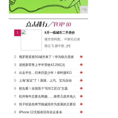
广告
1
8月一线城市二手房价
楼市资料图。 中新社记者
骆云飞 摄中新...
[+]
2
俄罗斯首座5G城市来了！华为助力圣彼
3
居然新零售上半年营收42.29亿元
4
出走半生，归来仍是少年！保时捷911
5
上海“发证”了！滴滴、上汽、宝马自动
6
抢先看！全国首个“926工匠日”主题
7
杭州每年总要去两趟……推荐几道本地人
8
筒子纱染色将节能减排作为发展的主要目
9
iPhone 12天线依旧存在众多未