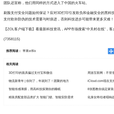
团队还宣称，他们用同样的方式进入了中国的火车站。
刷脸支付安全问题如何保证？应对3D打印引发欺负和金融安全的黑科
支付欺诈防伪的技术需要与时俱进，否则科技进步可能带来更多灾难
【ZOL客户端下载】看最新科技资讯，APP市场搜索“中关村在线”，
(7358115)
推荐阅读：
苹果xr和x
相关阅读
3D打印的面具骗过支付宝和微信
周游互联网：不管
物流新青年 | 你到了，年就到了！团聚的地方
iCloud.com现在支持
智能传感薄膜，用高科技探测你的睡眠
8张图教你搞定家
精装房配套部品类扩大 智能门锁、智能安防需求
化身女终结者唱响