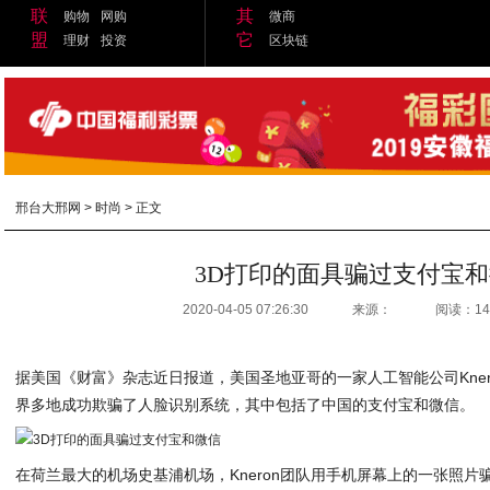
联
其
购物
网购
微商
盟
它
理财
投资
区块链
邢台大邢网
>
时尚
> 正文
3D打印的面具骗过支付宝
2020-04-05 07:26:30
来源：
阅读：14
据美国《财富》杂志近日报道，美国圣地亚哥的一家人工智能公司Kner
界多地成功欺骗了人脸识别系统，其中包括了中国的支付宝和微信。
在荷兰最大的机场史基浦机场，Kneron团队用手机屏幕上的一张照