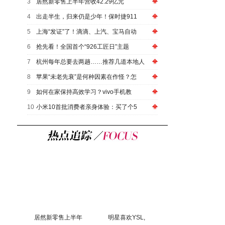
3
居然新零售上半年营收42.29亿元
4
出走半生，归来仍是少年！保时捷911
5
上海“发证”了！滴滴、上汽、宝马自动
6
抢先看！全国首个“926工匠日”主题
7
杭州每年总要去两趟……推荐几道本地人
8
苹果“未老先衰”是何种因素在作怪？怎
9
如何在家保持高效学习？vivo手机教
10
小米10首批消费者亲身体验：买了个5
居然新零售上半年
明星喜欢YSL,