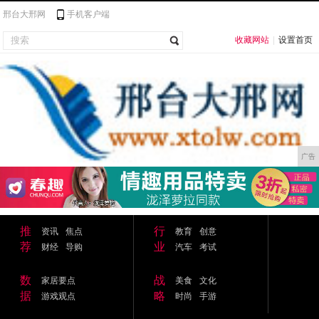
邢台大邢网
手机客户端
收藏网站
|
设置首页
广告
推
行
资讯
焦点
教育
创意
荐
业
财经
导购
汽车
考试
数
战
家居要点
美食
文化
据
略
游戏观点
时尚
手游