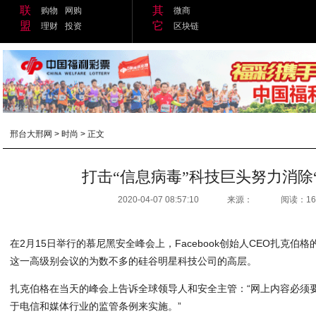
联
其
购物
网购
微商
盟
它
理财
投资
区块链
邢台大邢网
>
时尚
> 正文
打击“信息病毒”科技巨头努力消除
2020-04-07 08:57:10
来源：
阅读：16
在2月15日举行的慕尼黑安全峰会上，Facebook创始人CEO扎克
这一高级别会议的为数不多的硅谷明星科技公司的高层。
扎克伯格在当天的峰会上告诉全球领导人和安全主管：“网上内容必须
于电信和媒体行业的监管条例来实施。”