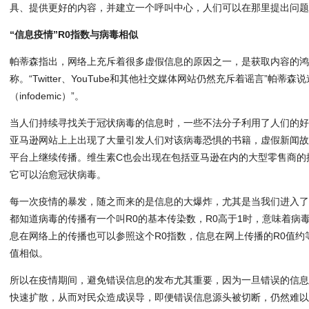
具、提供更好的内容，并建立一个呼叫中心，人们可以在那里提出问
“信息疫情”
R0
指数与病毒相似
帕蒂森指出，网络上充斥着很多虚假信息的原因之一，是获取内容的
称。“Twitter、YouTube和其他社交媒体网站仍然充斥着谣言”帕蒂
（infodemic）”。
当人们持续寻找关于冠状病毒的信息时，一些不法分子利用了人们的
亚马逊网站上上出现了大量引发人们对该病毒恐惧的书籍，虚假新闻故事也
平台上继续传播。维生素C也会出现在包括亚马逊在内的大型零售商的
它可以治愈冠状病毒。
每一次疫情的暴发，随之而来的是信息的大爆炸，尤其是当我们进入
都知道病毒的传播有一个叫R0的基本传染数，R0高于1时，意味着病
息在网络上的传播也可以参照这个R0指数，信息在网上传播的R0值约
值相似。
所以在疫情期间，避免错误信息的发布尤其重要，因为一旦错误的信
快速扩散，从而对民众造成误导，即便错误信息源头被切断，仍然难