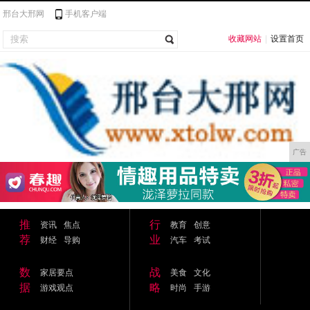
邢台大邢网
手机客户端
收藏网站
|
设置首页
广告
推
行
资讯
焦点
教育
创意
荐
业
财经
导购
汽车
考试
数
战
家居要点
美食
文化
据
略
游戏观点
时尚
手游