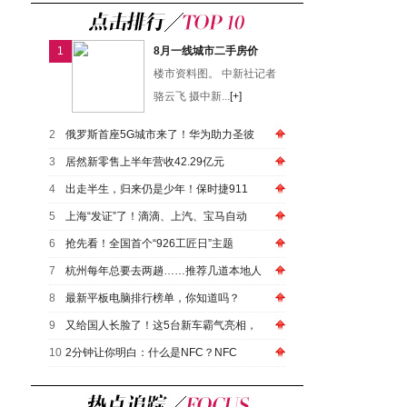
1
8月一线城市二手房价
楼市资料图。 中新社记者
骆云飞 摄中新...
[+]
2
俄罗斯首座5G城市来了！华为助力圣彼
3
居然新零售上半年营收42.29亿元
4
出走半生，归来仍是少年！保时捷911
5
上海“发证”了！滴滴、上汽、宝马自动
6
抢先看！全国首个“926工匠日”主题
7
杭州每年总要去两趟……推荐几道本地人
8
最新平板电脑排行榜单，你知道吗？
9
又给国人长脸了！这5台新车霸气亮相，
10
2分钟让你明白：什么是NFC？NFC