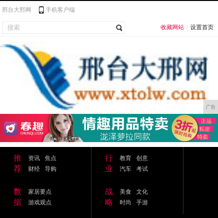
邢台大邢网
手机客户端
收藏网站
|
设置首页
广告
推
行
资讯
焦点
教育
创意
荐
业
财经
导购
汽车
考试
数
战
家居要点
美食
文化
据
略
游戏观点
时尚
手游