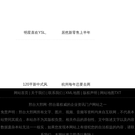
明星喜欢YSL,
居然新零售上半年
120平新中式风
杭州每年总要去两
网站首页
|
关于我们
|
联系我们
|
XML地图
|
版权声明
|
网站地图
TXT
邢台大邢网
-邢台最权威的企业资讯门户网站之一
免责声明：邢台大邢网所有文字、图片、视频、音频等资料均来自互联网，不代表本
站赞同其观点，本站亦不为其版权负责。相关作品的原创性、文中陈述文字以及内容
数据庞杂本站无法一一核实，如果您发现本网站上有侵犯您的合法权益的内容，请联
系我们，本网站将立即予以删除！