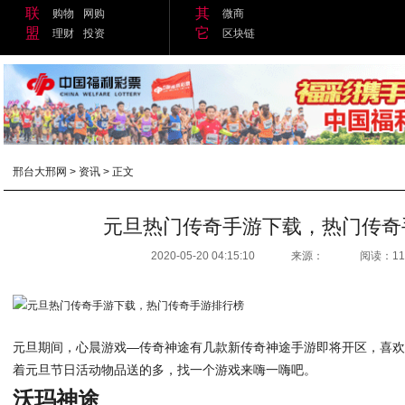
联
其
购物
网购
微商
盟
它
理财
投资
区块链
邢台大邢网
>
资讯
> 正文
元旦热门传奇手游下载，热门传奇
2020-05-20 04:15:10
来源：
阅读：11
元旦期间，心晨游戏—传奇神途有几款新传奇神途手游即将开区，喜
着元旦节日活动物品送的多，找一个游戏来嗨一嗨吧。
沃玛神途