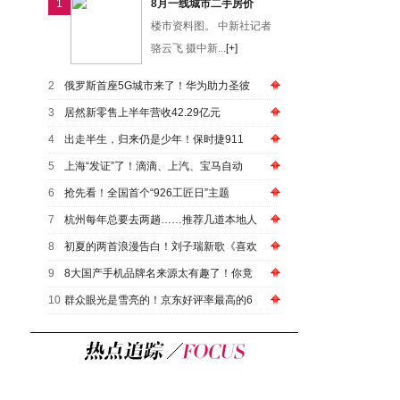
1
8月一线城市二手房价
楼市资料图。 中新社记者
骆云飞 摄中新...
[+]
2
俄罗斯首座5G城市来了！华为助力圣彼
3
居然新零售上半年营收42.29亿元
4
出走半生，归来仍是少年！保时捷911
5
上海“发证”了！滴滴、上汽、宝马自动
6
抢先看！全国首个“926工匠日”主题
7
杭州每年总要去两趟……推荐几道本地人
8
初夏的两首浪漫告白！刘子瑞新歌《喜欢
9
8大国产手机品牌名来源太有趣了！你竟
10
群众眼光是雪亮的！京东好评率最高的6