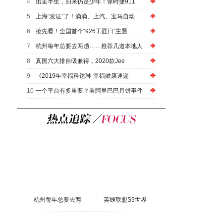
4
出走半生，归来仍是少年！保时捷911
5
上海“发证”了！滴滴、上汽、宝马自动
6
抢先看！全国首个“926工匠日”主题
7
杭州每年总要去两趟……推荐几道本地人
8
真国六大排自吸兼得，2020款Jee
9
《2019年幸福科达琳-幸福健康速递
10
一个平台有多重要？看阿里巴巴月饼事件
杭州每年总要去两
英雄联盟S9世界