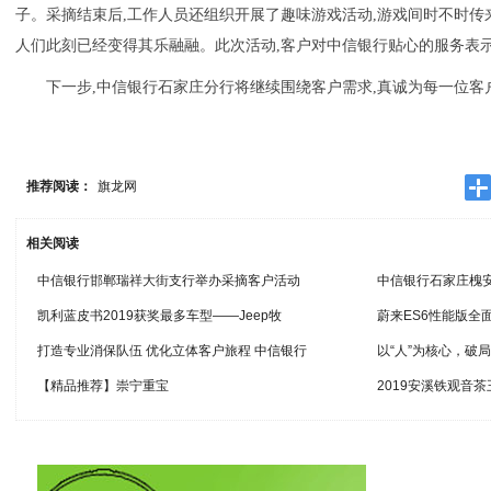
子。采摘结束后,工作人员还组织开展了趣味游戏活动,游戏间时不时传
人们此刻已经变得其乐融融。此次活动,客户对中信银行贴心的服务表
下一步,中信银行石家庄分行将继续围绕客户需求,真诚为每一位
推荐阅读：
旗龙网
相关阅读
中信银行邯郸瑞祥大街支行举办采摘客户活动
中信银行石家庄槐安
凯利蓝皮书2019获奖最多车型——Jeep牧
蔚来ES6性能版全
打造专业消保队伍 优化立体客户旅程 中信银行
以“人”为核心，破
【精品推荐】崇宁重宝
2019安溪铁观音茶王