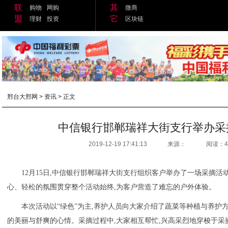
联
其
购物
网购
微商
盟
它
理财
投资
区块链
邢台大邢网
>
资讯
> 正文
中信银行邯郸瑞祥大街支行举办采
2019-12-19 17:41:13
来源：
阅读：4
12月15日,中信银行邯郸瑞祥大街支行组织客户举办了一场采摘活
心、轻松的氛围贯穿整个活动始终,为客户营造了难忘的户外体验。
本次活动以“绿色”为主,养护人员向大家介绍了蔬菜等种植与养护方
的美丽与舒爽的心情。采摘过程中,大家相互帮忙,兴高采烈地穿梭于采