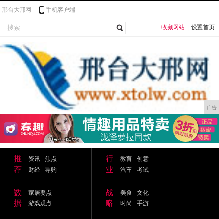
邢台大邢网
手机客户端
收藏网站
|
设置首页
广告
推
行
资讯
焦点
教育
创意
荐
业
财经
导购
汽车
考试
数
战
家居要点
美食
文化
据
略
游戏观点
时尚
手游