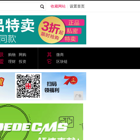
收藏网站
|
设置首页
广告
联
其
购物
网购
微商
盟
它
理财
投资
区块链
广告