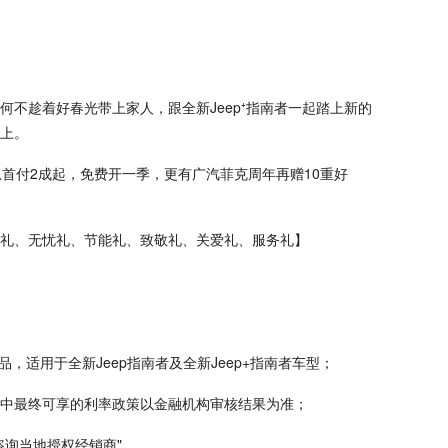
。
不趁着好春光带上家人，跟全新Jeep⁺指南者一起踏上新的
上。
免息首付2成起，免费开一季，更有广汽菲克周年再赠10重好
礼、无忧礼、节能礼、致敬礼、关爱礼、服务礼】
品，适用于全新Jeep指南者及全新Jeep+指南者车型；
；其中最终可享的利率政策以金融机构审核结果为准；
请咨询当地授权经销商"