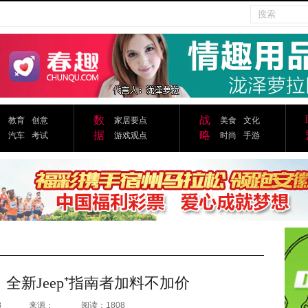
数
战
教育
创意
家居要点
美食
文化
据
略
汽车
考试
游戏观点
时尚
手游
全新Jeep⁺指南者加料不加价
8
来源：
阅读：1808