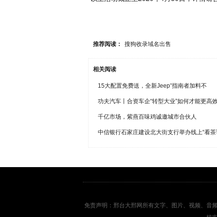
推荐阅读：
搜狗收录域名出售
相关阅读
15大配置免费送，全新Jeep⁺指南者加料不
功夫汽车丨合资车企“转型大业”如何才能更高
千亿市场，紫燕百味鸡诚邀城市合伙人
中信银行石家庄建设北大街支行举办线上“看茶
免责声明：邢台大邢网所有文字、图片、视频、音