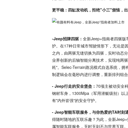
更平稳：四缸发动机，拒绝"小三"烦恼，
-Jeep招牌四驱：
全新Jeep+指南者四驱版车
护。在17种日常城市驾驶情形下，无论是因
之内，由两驱无缝切换为四驱，实时动态分
业界创新的后轴智能分离技术，实现纯两驱行
耗"。Selec-Terrain路况模式自选系
制逻辑会在毫秒内进行调整，重新排列组合
- Jeep行走的安全堡垒：
70项主被动安全
钢材车身，1300Mpa（军用潜艇级别）以
有"内外皆强"的安全守护。
- Jeep智能车联服务，与你热爱的TA时刻
得随时随地的互联乐趣？为此，全新Jeep
属智能车联服务，无时无刻不与世界互联。