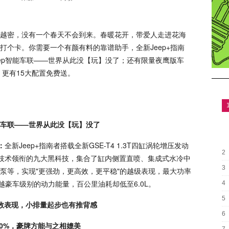
越密，没有一个春天不会到来。春暖花开，带爱人走进花海
打个卡。你需要一个有颜有料的靠谱助手，全新Jeep+指南
Jeep智能车联——世界从此没【玩】没了；还有限量夜鹰版车
更有15大配置免费送。
p智能车联——世界从此没【玩】没了
：
全新Jeep+指南者搭载全新GSE-T4 1.3T四缸涡轮增压发动
2
门调节技术领衔的九大黑科技，集合了缸内侧置直喷、集成式水冷中
3
泵等，实现"更强劲，更高效，更平稳"的越级表现，最大功率
来超越豪车级别的动力能量，百公里油耗却低至6.0L。
4
5
数表现，小排量起步也有推背感
6
0%，豪牌方能与之相媲美