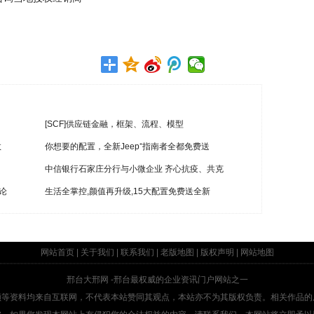
[SCF]供应链金融，框架、流程、模型
效
你想要的配置，全新Jeep⁺指南者全都免费送
中信银行石家庄分行与小微企业 齐心抗疫、共克
论
生活全掌控,颜值再升级,15大配置免费送全新
网站首页
|
关于我们
|
联系我们
|
老版地图
|
版权声明
|
网站地图
邢台大邢网
-邢台最权威的企业资讯门户网站之一
频等资料均来自互联网，不代表本站赞同其观点，本站亦不为其版权负责。相关作品的