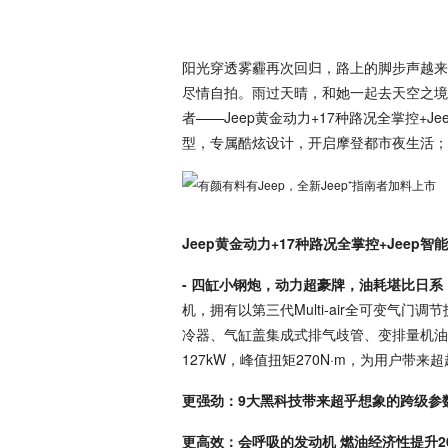
阳光穿透雾霾再次回归，路上的脚步声越来
尽情自拍。雨过天晴，和她一起去天空之境
者——Jeep黄金动力+17种路况全掌控+
型，专属酷炫设计，开启摩登都市夜生活； 
Jeep黄金动力+17种路况全掌控+Jee
- 四缸小钢炮，动力超豪牌，油耗堪比日系
机，拥有以第三代Multi-air全可变气
冷器、气缸盖集成式排气歧管、变排量机油
127kW，峰值扭矩270N·m，为用户带
更强劲：9大黑科技带来超乎想象的跨级参
更高效：会呼吸的发动机 燃油经济性提升2