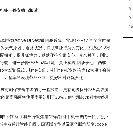
7
8
出行多一份安稳与和谐
9
10
型搭载Active Drive智能四驱系统，实现4x4=17 的全方位保
为天气原因，道路状况，抑或驾驶行为的变化，系统在0.2秒
配扭矩，提升抓地力，默默守护全家安心。其余时间，则以
驶，进一步降低3%-4%油耗，真正实现"四驱安心，两驱油
统，拥有5大驾驶模式，旋转按钮，油门/转向/变速箱等12大项车身控
，让整车的表现截然不同，更好应对路况变化；
科技时刻保护驾乘者的每一程旅途；更有同级标杆78%高强度
上的超高强度钢使用率更达到了23%，使全新Jeep+指南者拥
通联：
作为"手机离身就焦虑"带着智能手机长成的一代，怎少
+指南者通过智能升级，四驱版车型以及豪华版均新增Jeep专