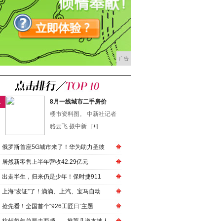
广告
1
8月一线城市二手房价
楼市资料图。 中新社记者
骆云飞 摄中新...
[+]
俄罗斯首座5G城市来了！华为助力圣彼
居然新零售上半年营收42.29亿元
出走半生，归来仍是少年！保时捷911
上海“发证”了！滴滴、上汽、宝马自动
抢先看！全国首个“926工匠日”主题