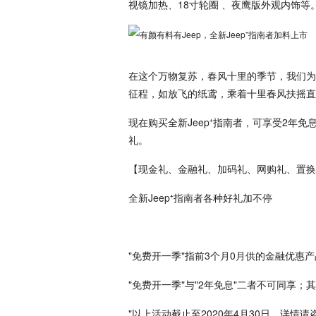
视镜加热、18寸轮圈 、夜鹰版外观内饰等
在这个万物复苏，春风十里的季节，我们为何
征程，如放飞的纸鸢，乘着十里春风扶摇直
现在购买全新Jeep⁺指南者，可享受2年
礼。
【现金礼、金融礼、加码礼、网购礼、置换
全新Jeep⁺指南者各种好礼加不停
"免费开一季"指前3个月0月供的金融优惠产
"免费开一季"与"2年免息"二者不可同享
"以上活动截止至2020年4月30日，详情