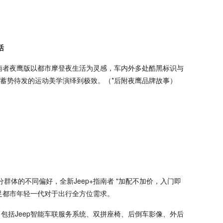
活
+指南者夜鹰版以都市摩登夜生活为灵感，车内外多处酷黑标识与
蓄势待发的运动美学演绎到极致。（*后附夜鹰品牌故事）
群体的不同偏好，全新Jeep+指南者 "加配不加价，入门即
足都市年轻一代对于出行全方位需求。
，包括Jeep智能车联服务系统、双拼座椅、后倒车影像、外后