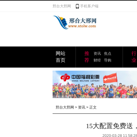
邢台大邢网
手机客户端
网站
推
行
资讯
焦点
首页
荐
业
财经
导购
邢台大邢网
>
资讯
> 正文
15大配置免费送，
2020-03-28 11:58:2