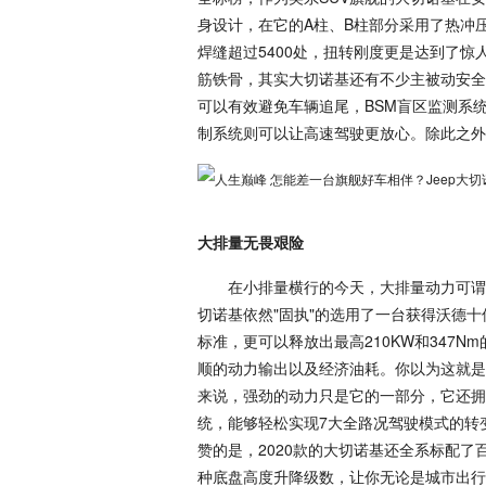
身设计，在它的A柱、B柱部分采用了热冲
焊缝超过5400处，扭转刚度更是达到了惊
筋铁骨，其实大切诺基还有不少主被动安全
可以有效避免车辆追尾，BSM盲区监测系
制系统则可以让高速驾驶更放心。除此之外
大排量无畏艰险
在小排量横行的今天，大排量动力可谓是难
切诺基依然"固执"的选用了一台获得沃德十佳
标准，更可以释放出最高210KW和347
顺的动力输出以及经济油耗。你以为这就是
来说，强劲的动力只是它的一部分，它还拥有更为专业的
统，能够轻松实现7大全路况驾驶模式的转
赞的是，2020款的大切诺基还全系标配了百万级
种底盘高度升降级数，让你无论是城市出行