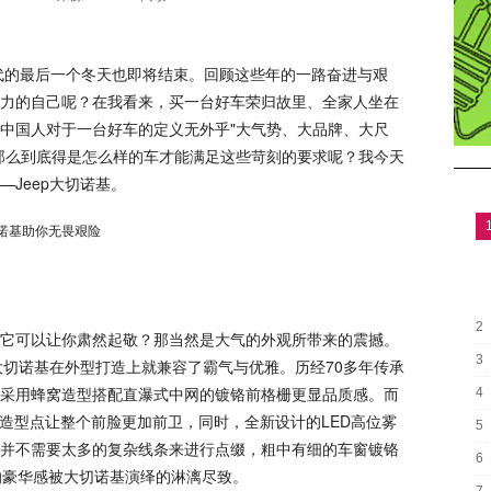
代的最后一个冬天也即将结束。回顾这些年的一路奋进与艰
力的自己呢？在我看来，买一台好车荣归故里、全家人坐在
中国人对于一台好车的定义无外乎"大气势、大品牌、大尺
那么到底得是怎么样的车才能满足这些苛刻的要求呢？我今天
Jeep大切诺基。
2
可以让你肃然起敬？那当然是大气的外观所带来的震撼。
3
，大切诺基在外型打造上就兼容了霸气与优雅。历经70多年传承
采用蜂窝造型搭配直瀑式中网的镀铬前格栅更显品质感。而
4
D造型点让整个前脸更加前卫，同时，全新设计的LED高位雾
5
并不需要太多的复杂线条来进行点缀，粗中有细的车窗镀铬
6
的豪华感被大切诺基演绎的淋漓尽致。