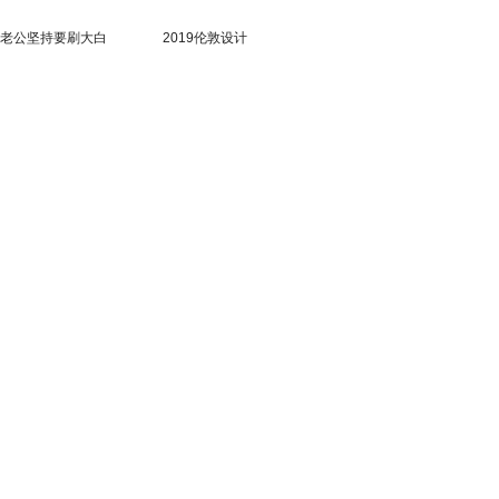
老公坚持要刷大白
2019伦敦设计