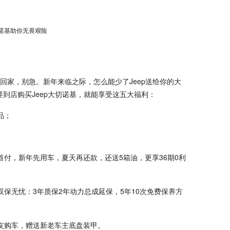
家，别急。新年来临之际，怎么能少了Jeep送给你的大
，只要到店购买Jeep大切诺基，就能享受这五大福利：
品；
；
首付，新年先用车，夏天再还款，还送5箱油，更享36期0利
保无忧：3年质保2年动力总成延保，5年10次免费保养方
友购车，赠送新老车主底盘装甲。