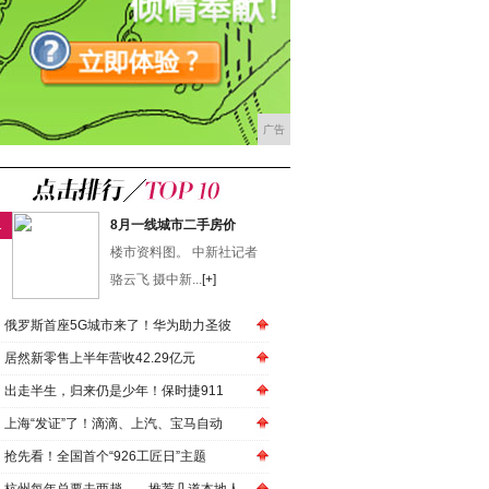
广告
1
8月一线城市二手房价
楼市资料图。 中新社记者
骆云飞 摄中新...
[+]
俄罗斯首座5G城市来了！华为助力圣彼
居然新零售上半年营收42.29亿元
出走半生，归来仍是少年！保时捷911
上海“发证”了！滴滴、上汽、宝马自动
抢先看！全国首个“926工匠日”主题