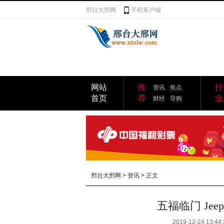
邢台大邢网
手机客户端
网站
推
行
资讯
焦点
首页
荐
业
财经
导购
邢台大邢网
>
资讯
> 正文
五福临门 Je
2019-12-24 13:44: