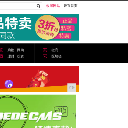
收藏网站
|
设置首页
广告
联
其
购物
网购
微商
盟
它
理财
投资
区块链
广告