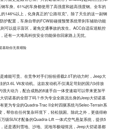
压钢车身。61%的车身都使用了高强度和超高强度钢。全车的
人的146%以上，化身真正的"公路坦克"。除了天生的这一副钢
防护配置，车身自带的FCW前碰撞预警系统带刹车辅助功能
统则可以提示盲区，避免交通事故的发生。ACC自适应巡航控
，还有一大堆高科技安全功能保你回家路上无忧。
能可贵。在竞争对手们纷纷搭载2.0T的动力时，Jeep大
的3.6L V6发动机。这款发动机不仅满足苛刻的国六b排放
Nm的强大动力，配合成熟的8速手自一体变速箱可以带来更加平
大切诺基的全部了吗？作为专业全路况出身的Jeep大切诺基
Quadra-Trac II全时四驱系统与Selec-Terrain系
变，帮你在任何复杂环境下，轻松脱困。除此之外，更值得称
SUV才配备的Quadra-Lift 一体式空气悬架系统，提供5
，还是遇到雪地、沙地、泥地等极端情况，Jeep大切诺基都