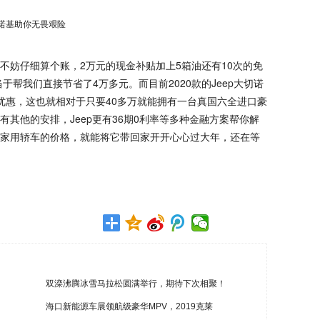
妨仔细算个账，2万元的现金补贴加上5箱油还有10次的免
于帮我们直接节省了4万多元。而目前2020款的Jeep大切诺
的优惠，这也就相对于只要40多万就能拥有一台真国六全进口豪
有其他的安排，Jeep更有36期0利率等多种金融方案帮你解
家用轿车的价格，就能将它带回家开开心心过大年，还在等
双滦沸腾冰雪马拉松圆满举行，期待下次相聚！
海口新能源车展领航级豪华MPV，2019克莱