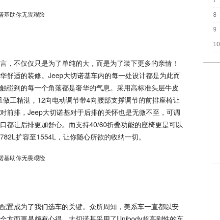
7
8
9
10
，不仅仅只是为了单纯的大，而是为了装下更多的亲情！
华舒适的装修。Jeep大切诺基车内的每一处设计都是为此而
触碰到的每一个角落都是奢华的气息。采用高标准头层牛皮
而且做工精湛，12向电动调节带4向腰部支撑调节的前排座椅让
对前排，Jeep大切诺基对于后排的关怀也是无微不至，可调
口都让后排更加舒心。而支持40/60折叠功能的座椅更是可以
82L扩容至1554L，让你随心所欲的收纳一切。
置成为了我们选车的关键。众所周知，美系车一直都以安
全方面更是颇有心得。大切诺基采用了Unibody超高刚性的车