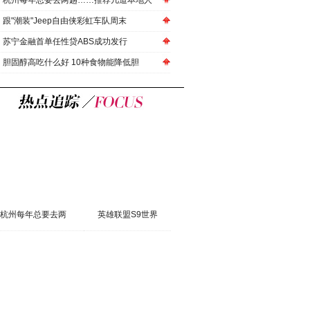
杭州每年总要去两趟……推荐几道本地人
跟"潮装"Jeep自由侠彩虹车队周末
苏宁金融首单任性贷ABS成功发行
胆固醇高吃什么好 10种食物能降低胆
杭州每年总要去两
英雄联盟S9世界