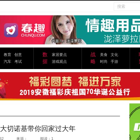
数
战
教育
创意
家居要点
美食
文化
据
略
汽车
考试
游戏观点
时尚
手游
ep大切诺基带你回家过大年
32
来源：
阅读：1