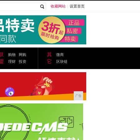
收藏网站
|
设置首页
广告
联
其
购物
网购
微商
盟
它
理财
投资
区块链
广告