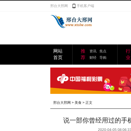
邢台大邢网
手机客户端
网站
推
行
资讯
焦点
首页
荐
业
财经
导购
邢台大邢网
>
美食
> 正文
说一部你曾经用过的手
2020-04-05 08:06:3