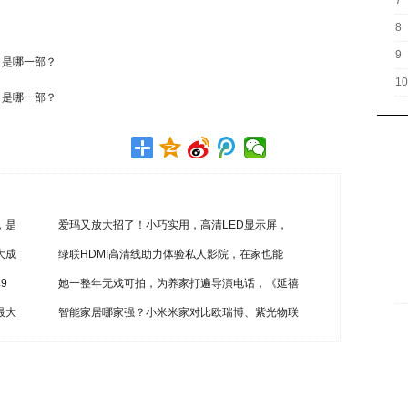
7
8
9
10
，是
爱玛又放大招了！小巧实用，高清LED显示屏，
大成
绿联HDMI高清线助力体验私人影院，在家也能
9
她一整年无戏可拍，为养家打遍导演电话，《延禧
最大
智能家居哪家强？小米米家对比欧瑞博、紫光物联