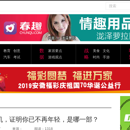
数
战
教育
创意
家居要点
美食
文化
据
略
汽车
考试
游戏观点
时尚
手游
机，证明你已不再年轻，是哪一部？
7
来源：
阅读：1318