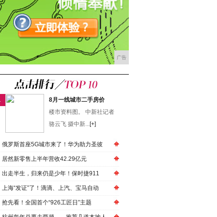
广告
1
8月一线城市二手房价
楼市资料图。 中新社记者
骆云飞 摄中新...
[+]
俄罗斯首座5G城市来了！华为助力圣彼
居然新零售上半年营收42.29亿元
出走半生，归来仍是少年！保时捷911
上海“发证”了！滴滴、上汽、宝马自动
抢先看！全国首个“926工匠日”主题