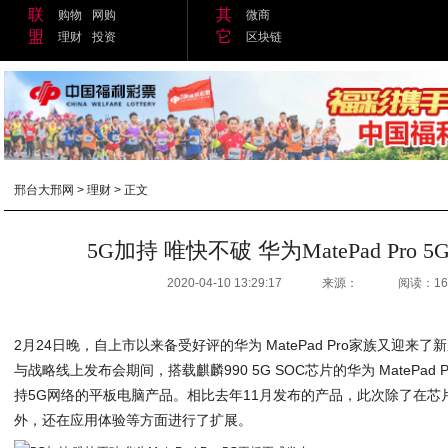
联
其
购物
网购
微商
盟
它
理财
投资
区块链
邢台大邢网
>
理财
> 正文
5G加持 唯快不破 华为MatePad Pro
2020-04-10 13:29:17
来源：
阅读：16
2月24日晚，自上市以来备受好评的华为 MatePad Pro家族又迎来
与战略线上发布会期间，搭载麒麟990 5G SOC芯片的华为 MatePad
持5G网络的平板电脑产品。相比去年11月发布的产品，此次除了在
外，还在应用体验等方面进行了扩展。