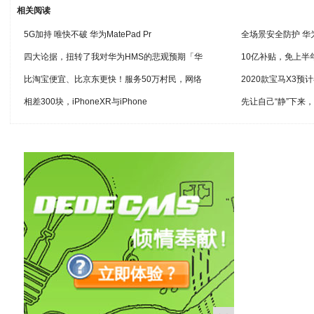
相关阅读
5G加持 唯快不破 华为MatePad Pr
全场景安全防护 华
四大论据，扭转了我对华为HMS的悲观预期「华
10亿补贴，免上半年服
比淘宝便宜、比京东更快！服务50万村民，网络
2020款宝马X3
相差300块，iPhoneXR与iPhone
先让自己“静”下来