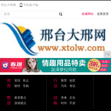
邢台大邢网
手机客户端
收藏网站
|
设置首页
广告
推
行
资讯
焦点
教育
创意
荐
业
财经
导购
汽车
考试
数
战
家居要点
美食
文化
据
略
游戏观点
时尚
手游