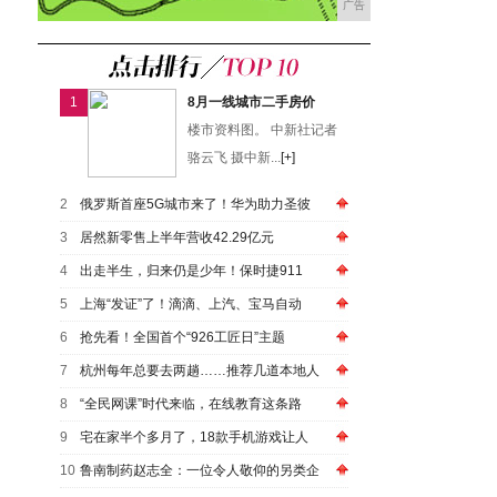
广告
1
8月一线城市二手房价
楼市资料图。 中新社记者
骆云飞 摄中新...
[+]
2
俄罗斯首座5G城市来了！华为助力圣彼
3
居然新零售上半年营收42.29亿元
4
出走半生，归来仍是少年！保时捷911
5
上海“发证”了！滴滴、上汽、宝马自动
6
抢先看！全国首个“926工匠日”主题
7
杭州每年总要去两趟……推荐几道本地人
8
“全民网课”时代来临，在线教育这条路
9
宅在家半个多月了，18款手机游戏让人
10
鲁南制药赵志全：一位令人敬仰的另类企