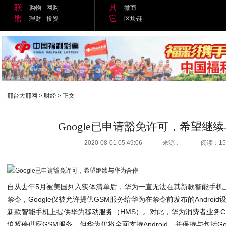
联
其
购物
网购
微商
盟
它
理财
投资
区块链
邢台大邢网
>
财经
> 正文
Google已申请豁免许可，希望继
2020-08-01 05:49:06
来源：
阅读：15
自从去年5月被美国列入实体清单后，华为一直无法在其新款智能手机上使
禁令，Google仅被允许提供GSM服务给华为在禁令前发布的Andro
新款智能手机上提供华为移动服务（HMS）。对此，华为消费者业务CE
迫暂停供应GSM服务，但华为仍将全面支持Android，并保持与包括G