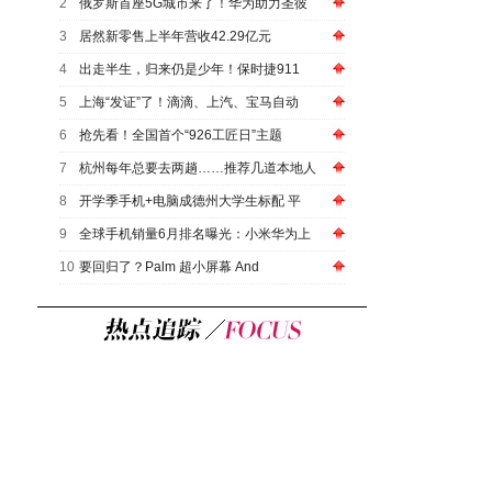
2
俄罗斯首座5G城市来了！华为助力圣彼
3
居然新零售上半年营收42.29亿元
4
出走半生，归来仍是少年！保时捷911
5
上海“发证”了！滴滴、上汽、宝马自动
6
抢先看！全国首个“926工匠日”主题
7
杭州每年总要去两趟……推荐几道本地人
8
开学季手机+电脑成德州大学生标配 平
9
全球手机销量6月排名曝光：小米华为上
10
要回归了？Palm 超小屏幕 And