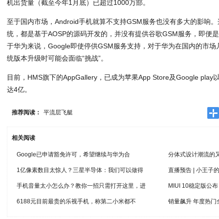
机出货量（截至今年1月底）已超过1000万部。
至于国内市场，Android手机就算不支持GSM服务也没有多大的影响。这
统，都是基于AOSP的源码开发的，并没有提供谷歌GSM服务，即便
于华为来说，Google即使停供GSM服务支持，对于华为在国内的市场几
统版本升级时可能会面临“挑战”。
目前，HMS旗下的AppGallery，已成为苹果App Store及Google
达4亿。
推荐阅读：
平流层飞艇
相关阅读
Google已申请豁免许可，希望继续与华为合
分体式设计潮流的又
1亿像素数目太惊人？三星半导体：我们可以做得
直播预告 | 小王子
手机音量太小怎么办？教你一招只需打开这里，进
MIUI 10稳定版
6188元目前最贵的乐视手机，称第二小米都不
销量飙升 年度热