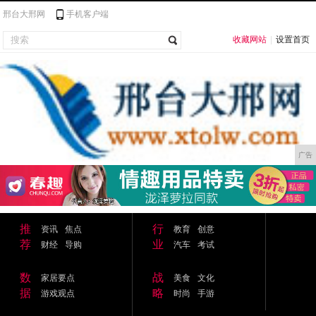
邢台大邢网
手机客户端
收藏网站
|
设置首页
广告
推
行
资讯
焦点
教育
创意
荐
业
财经
导购
汽车
考试
数
战
家居要点
美食
文化
据
略
游戏观点
时尚
手游