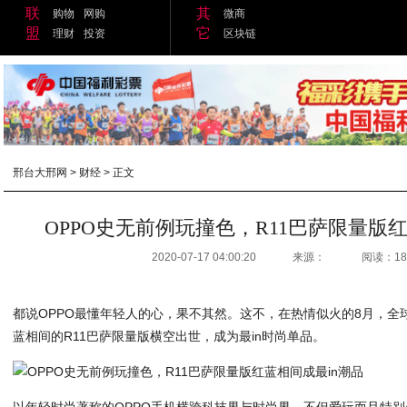
联
其
购物
网购
微商
盟
它
理财
投资
区块链
邢台大邢网
>
财经
> 正文
OPPO史无前例玩撞色，R11巴萨限量版
2020-07-17 04:00:20
来源：
阅读：18
都说OPPO最懂年轻人的心，果不其然。这不，在热情似火的8月，全
蓝相间的R11巴萨限量版横空出世，成为最in时尚单品。
以年轻时尚著称的OPPO手机横跨科技界与时尚界，不但爱玩而且特别