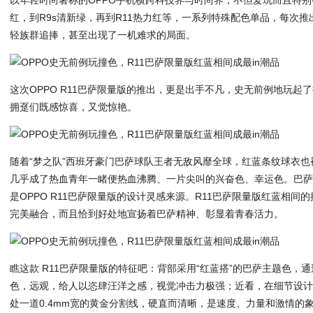
红，到R9s清新绿，再到R11热力红等，一系列特殊配色单品，每次
轻族群追捧，甚至出现了一机难求的局面。
这次OPPO R11巴萨限量版的推出，更是出手不凡，史无前例地玩起
拥趸们既感惊喜，又觉惊艳。
随着“梦之队”西班牙豪门巴萨球队王者无敌风靡全球，红蓝条纹球衣
几乎成了热血青年一睹便热血沸腾、一片尖叫的兴奋色、幸运色。巴
是OPPO R11巴萨限量版的设计灵感来源。R11巴萨限量版红蓝相
完美融合，而且恰到好处地宣扬着巴萨精神、彰显着青春活力。
瞧这款 R11巴萨限量版的特征吧：背部采用“红蓝搭”的巴萨主题色，
色，远观，给人以恣肆汪洋之感，视觉冲击力极强；近看，在细节设
处一道0.4mm宽的黄金分割线，硬直而清晰，是速度、力量和激情的