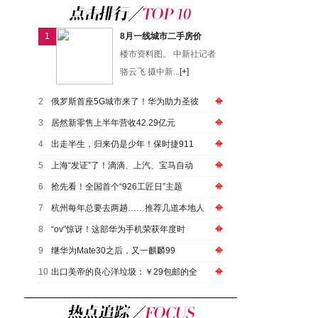
1
8月一线城市二手房价
楼市资料图。 中新社记者
骆云飞 摄中新...
[+]
2
俄罗斯首座5G城市来了！华为助力圣彼
3
居然新零售上半年营收42.29亿元
4
出走半生，归来仍是少年！保时捷911
5
上海“发证”了！滴滴、上汽、宝马自动
6
抢先看！全国首个“926工匠日”主题
7
杭州每年总要去两趟……推荐几道本地人
8
“ov”惊讶！这部华为手机荣获年度时
9
继华为Mate30之后，又一麒麟99
10
出口美帝的良心洋垃圾：￥29包邮的全