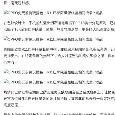
投，毫无违和感。
在色块设计上，手机的红蓝比例严谨地遵循了0.618黄金分割原则，
点缀了18K金标巴萨队徽，荣耀、尊贵气质尽显，更是给人以画龙点
再细细欣赏R11巴萨限量版的中框，腰线采用精细的金色高光亮边，让
更加突出。在特定角度的光线下，给人以流光溢彩绚烂缤纷之感，握
有木有！
热情的巴萨红和浩瀚的巴萨蓝完美无缺地融合在全金属机身上，让撞
萨官方也被R11巴萨限量版的设计所折服，直言此前从未有一款定制
高度还原。
颜色上的大胆创新和完美搭配，让OPPO这款新机堪称惊艳，再次将