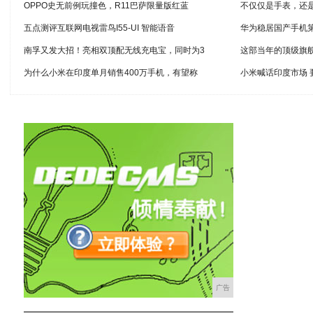
OPPO史无前例玩撞色，R11巴萨限量版红蓝
不仅仅是手表，还
五点测评互联网电视雷鸟I55-UI 智能语音
华为稳居国产手机
南孚又发大招！亮相双顶配无线充电宝，同时为3
这部当年的顶级旗
为什么小米在印度单月销售400万手机，有望称
小米喊话印度市场
广告