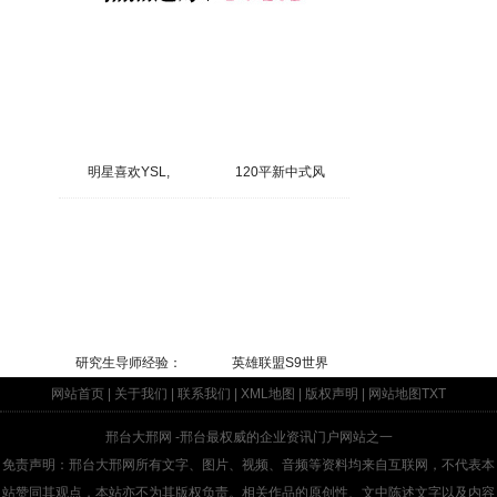
明星喜欢YSL,
120平新中式风
研究生导师经验：
英雄联盟S9世界
网站首页
|
关于我们
|
联系我们
|
XML地图
|
版权声明
|
网站地图
TXT
邢台大邢网
-邢台最权威的企业资讯门户网站之一
免责声明：邢台大邢网所有文字、图片、视频、音频等资料均来自互联网，不代表本
站赞同其观点，本站亦不为其版权负责。相关作品的原创性、文中陈述文字以及内容