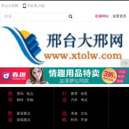
邢台大邢网
手机客户端
收藏网站
|
设置首页
广告
推
行
资讯
焦点
教育
创意
荐
业
财经
导购
汽车
考试
数
战
家居要点
美食
文化
据
略
游戏观点
时尚
手游