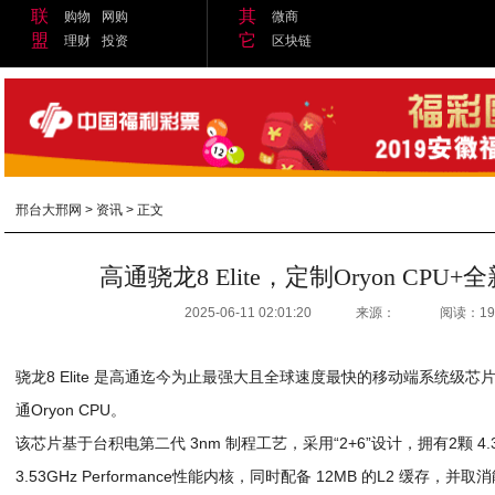
联
其
购物
网购
微商
盟
它
理财
投资
区块链
邢台大邢网
>
资讯
> 正文
高通骁龙8 Elite，定制Oryon CPU+全新
2025-06-11 02:01:20
来源：
阅读：19
骁龙8 Elite 是高通迄今为止最强大且全球速度最快的移动端系统级
通Oryon CPU。
该芯片基于台积电第二代 3nm 制程工艺，采用“2+6”设计，拥有2颗 4.32
3.53GHz Performance性能内核，同时配备 12MB 的L2 缓存，并