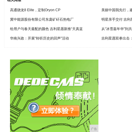
高通骁龙8 Elite，定制Oryon CP
美丽中国我先行，
冀中能源股份有限公司东庞矿矸石热电厂
明星亲手交付 吉
给用户与春天最配的颜色 吉利星愿新推“天真蓝
从“冰雪嘉年华”到
华南兴政：开展“聆听历史的回声”活动
吉利星愿双拳出击
广告