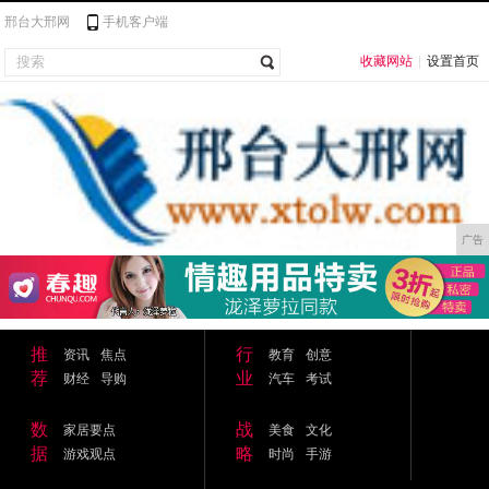
邢台大邢网
手机客户端
收藏网站
|
设置首页
广告
推
行
资讯
焦点
教育
创意
荐
业
财经
导购
汽车
考试
数
战
家居要点
美食
文化
据
略
游戏观点
时尚
手游