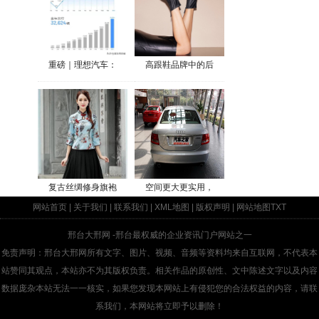
重磅｜理想汽车：
高跟鞋品牌中的后
复古丝绸修身旗袍
空间更大更实用，
网站首页
|
关于我们
|
联系我们
|
XML地图
|
版权声明
|
网站地图
TXT
邢台大邢网
-邢台最权威的企业资讯门户网站之一
免责声明：邢台大邢网所有文字、图片、视频、音频等资料均来自互联网，不代表本
站赞同其观点，本站亦不为其版权负责。相关作品的原创性、文中陈述文字以及内容
数据庞杂本站无法一一核实，如果您发现本网站上有侵犯您的合法权益的内容，请联
系我们，本网站将立即予以删除！