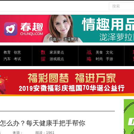
数
战
教育
创意
家居要点
美食
文化
据
略
汽车
考试
游戏观点
时尚
手游
怎么办？每天健康手把手帮你
5
来源：
阅读：1961