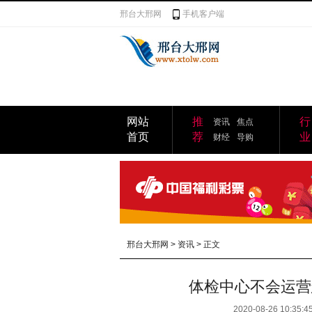
邢台大邢网
手机客户端
网站
推
行
资讯
焦点
首页
荐
业
财经
导购
邢台大邢网
>
资讯
> 正文
体检中心不会运营
2020-08-26 10:35:4