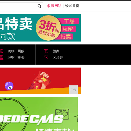
收藏网站
|
设置首页
广告
联
其
购物
网购
微商
盟
它
理财
投资
区块链
广告