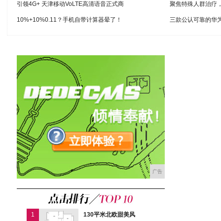
引领4G+ 天津移动VoLTE高清语音正式商
聚焦特殊人群治疗
10%+10%0.11？手机自带计算器晕了！
三款公认可靠的华
广告
1
130平米北欧甜美风