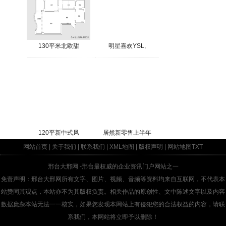
130平米北欧甜
明星喜欢YSL,
120平新中式风
居然新零售上半年
网站首页
|
关于我们
|
联系我们
|
XML地图
|
版权声明
|
网站地图
TXT
邢台大邢网
-邢台最权威的企业资讯门户网站之一
免责声明：邢台大邢网所有文字、图片、视频、音频等资料均来自互联网，不代表本
站赞同其观点，本站亦不为其版权负责。相关作品的原创性、文中陈述文字以及内容
数据庞杂本站无法一一核实，如果您发现本网站上有侵犯您的合法权益的内容，请联
系我们，本网站将立即予以删除！