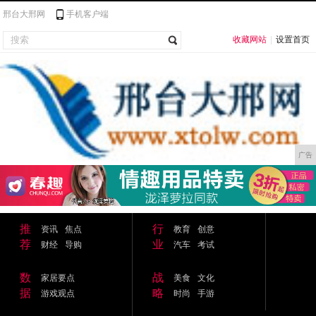
邢台大邢网
手机客户端
收藏网站
|
设置首页
广告
推
行
资讯
焦点
教育
创意
荐
业
财经
导购
汽车
考试
数
战
家居要点
美食
文化
据
略
游戏观点
时尚
手游