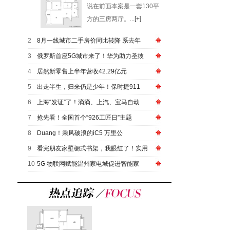
说在前面本案是一套130平
方的三房两厅。...
[+]
2
8月一线城市二手房价同比转降 系去年
3
俄罗斯首座5G城市来了！华为助力圣彼
4
居然新零售上半年营收42.29亿元
5
出走半生，归来仍是少年！保时捷911
6
上海“发证”了！滴滴、上汽、宝马自动
7
抢先看！全国首个“926工匠日”主题
8
Duang！乘风破浪的iC5 万里公
9
看完朋友家壁橱式书架，我眼红了！实用
10
5G 物联网赋能温州家电城促进智能家