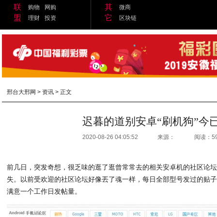
联
其
购物
网购
微商
盟
它
理财
投资
区块链
邢台大邢网
>
资讯
> 正文
迟暮的道别安卓“刷机狗”今
2020-08-26 04:05:52
来源：
阅读：5
前几日，突发奇想，很乏味的逛了逛曾常常去的相关安卓机的社区论
失。以前受欢迎的社区论坛好像丟了魂一样，每日全部型号发过的贴
满意一个工作日发帖量。