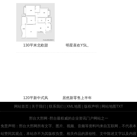
130平米北欧甜
明星喜欢YSL,
120平新中式风
居然新零售上半年
网站首页
|
关于我们
|
联系我们
|
XML地图
|
版权声明
|
网站地图
TXT
邢台大邢网
-邢台最权威的企业资讯门户网站之一
免责声明：邢台大邢网所有文字、图片、视频、音频等资料均来自互联网，不代表本
站赞同其观点，本站亦不为其版权负责。相关作品的原创性、文中陈述文字以及内容