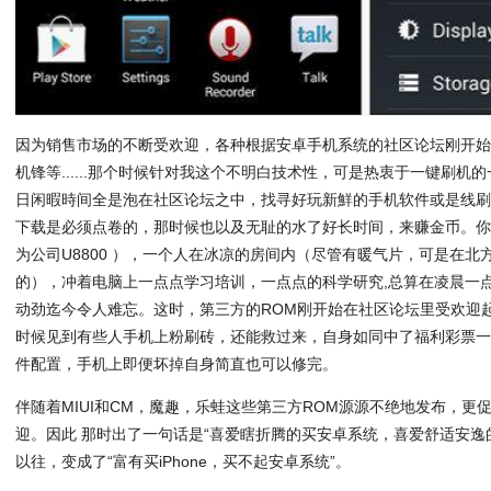
因为销售市场的不断受欢迎，各种根据安卓手机系统的社区论坛刚开
机锋等......那个时候针对我这个不明白技术性，可是热衷于一键刷
日闲暇時间全是泡在社区论坛之中，找寻好玩新鮮的手机软件或是线刷
下载是必须点卷的，那时候也以及无耻的水了好长时间，来赚金币。
为公司U8800 ），一个人在冰凉的房间内（尽管有暖气片，可是在
的），冲着电脑上一点点学习培训，一点点的科学研究,总算在凌晨一
动劲迄今令人难忘。这时，第三方的ROM刚开始在社区论坛里受欢迎
时候见到有些人手机上粉刷砖，还能救过来，自身如同中了福利彩票
件配置，手机上即便坏掉自身简直也可以修完。
伴随着MIUI和CM，魔趣，乐蛙这些第三方ROM源源不绝地发布，
迎。因此 那时出了一句话是“喜爱瞎折腾的买安卓系统，喜爱舒适安逸的买
以往，变成了“富有买iPhone，买不起安卓系统”。