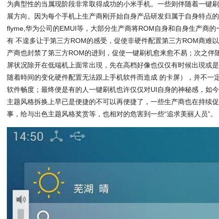
为典型性的当属现阶段非常取得成功的小米手机。一些则伴随着一键
展方向。因为每个手机上生产商刚开始自身产品研发归属于自身特点的
flyme,华为公司的EMUI等，大部分生产商将ROM自身和自身生产
有 不遑多让于第三方ROM的感受，促使非硬件配置第三方ROM商难
产商也封禁了第三方ROM的进到，促使一键刷机愈来愈不易；次之伴
屏状况除开在低端机上面常出現，先在高档好像也仅仅有时候出現或
随着時间的变化硬件配置无法跟上手机软件而造成 的卡屏），并不一
软件畅度；最终便是有的人一键刷机也许仅仅对UI自身的神秘感，如今
主题风格拆换上早已是便捷的不可以再便捷了，一些生产商也在持续
事，给与出色主题风格奖赏等，也相对的危害到一些“追求美丽人员”。