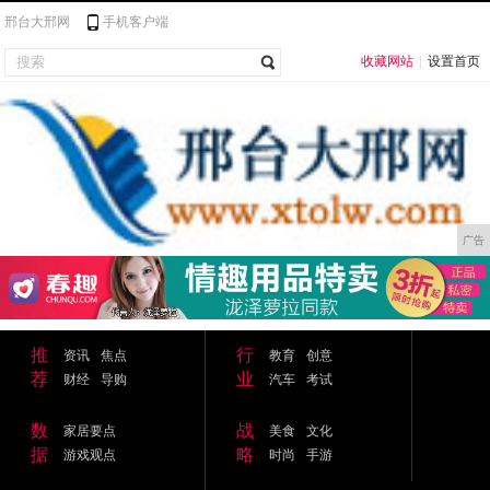
邢台大邢网
手机客户端
收藏网站
|
设置首页
广告
推
行
资讯
焦点
教育
创意
荐
业
财经
导购
汽车
考试
数
战
家居要点
美食
文化
据
略
游戏观点
时尚
手游