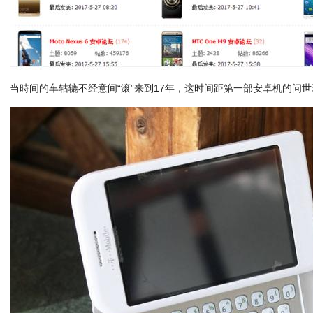
当時间的车轱辘不经意间“滚”来到17年，这时间距第一部安卓机的问