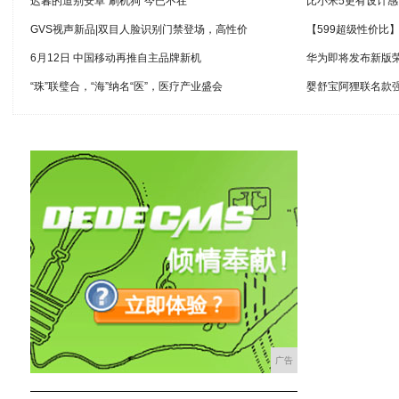
迟暮的道别安卓“刷机狗”今已不在
比小米5更有设计感，nu
GVS视声新品|双目人脸识别门禁登场，高性价
【599超级性价比
6月12日 中国移动再推自主品牌新机
华为即将发布新版荣
“珠”联璧合，“海”纳名“医”，医疗产业盛会
婴舒宝阿狸联名款
广告