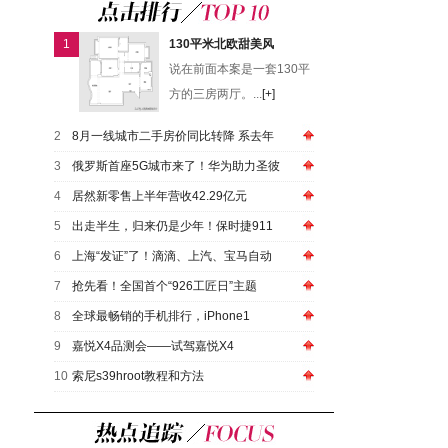
1
130平米北欧甜美风
说在前面本案是一套130平
方的三房两厅。...
[+]
2
8月一线城市二手房价同比转降 系去年
3
俄罗斯首座5G城市来了！华为助力圣彼
4
居然新零售上半年营收42.29亿元
5
出走半生，归来仍是少年！保时捷911
6
上海“发证”了！滴滴、上汽、宝马自动
7
抢先看！全国首个“926工匠日”主题
8
全球最畅销的手机排行，iPhone1
9
嘉悦X4品测会——试驾嘉悦X4
10
索尼s39hroot教程和方法