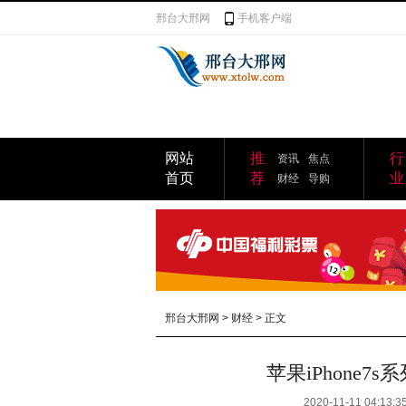
邢台大邢网
手机客户端
网站
推
行
资讯
焦点
首页
荐
业
财经
导购
邢台大邢网
>
财经
> 正文
苹果iPhone
2020-11-11 04:13:3