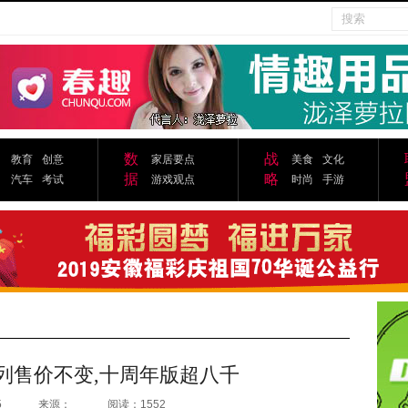
数
战
教育
创意
家居要点
美食
文化
据
略
汽车
考试
游戏观点
时尚
手游
7s系列售价不变,十周年版超八千
5
来源：
阅读：1552