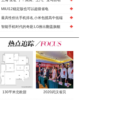
上海“发证”了！滴滴、上汽、宝马自动
MIUI12稳定版也可以超级省电
最具性价比手机排名,小米包揽高中低端
智能手机时代的奇葩:LG推出翻盖旗舰
130平米北欧甜
2020武汉省贝