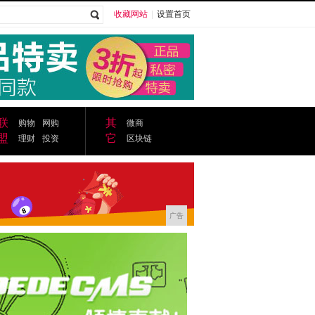
收藏网站
|
设置首页
广告
联
其
购物
网购
微商
盟
它
理财
投资
区块链
广告