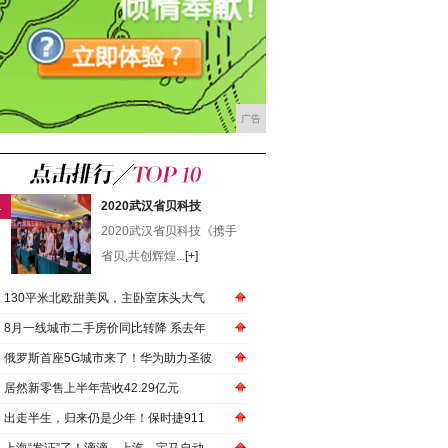
广告
1
2020武汉省贝科技
2020武汉省贝科技《携手
省贝,共创辉煌...
[+]
130平米北欧甜美风，主卧室床头大气
8月一线城市二手房价同比转降 系去年
俄罗斯首座5G城市来了！华为助力圣彼
居然新零售上半年营收42.29亿元
出走半生，归来仍是少年！保时捷911